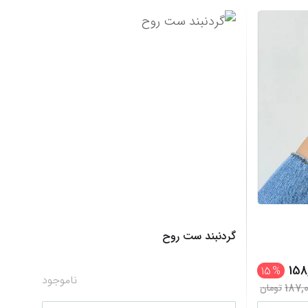
گردنبند ست روح
158
15
%
ناموجود
187,
تومان