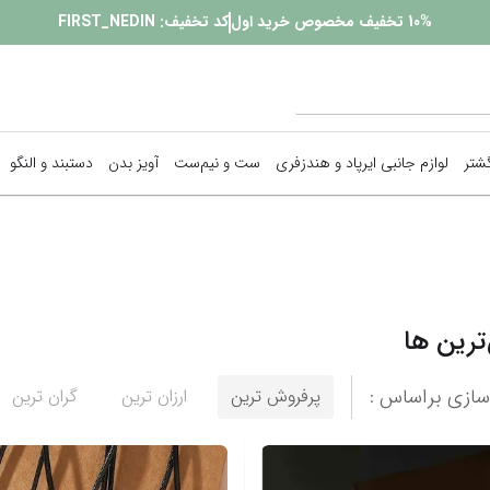
10%
تخفیف مخصوص خرید اول
کد تخفیف:
FIRST_NEDIN
گشتر
لوازم جانبی ایرپاد و هندزفری
ست و نیم‌ست
آویز بدن
دستبند و النگو
پیرسینگ
زنجیر بدن
ترین ها
گوشواره
نمایش همه محصولات
ازی براساس :
پرفروش ترین
ارزان ترین
گران ترین