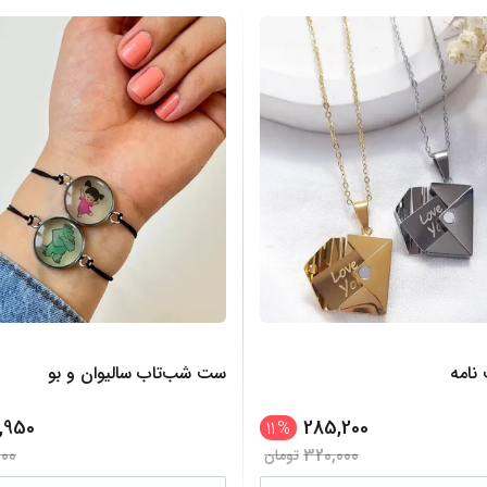
 نامه
ست شب‌تاب سالیوان و بو
,950
285,200
11
%
000
320,000
تومان