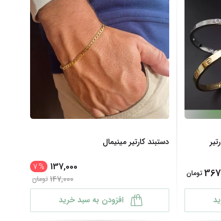
تیر
دستبند کارتیر مینیمال
137,000
7
%
367
تومان
147,000
تومان
ید
افزودن به سبد خرید