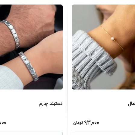
مال
دستبند چارم
000
93,000
تومان