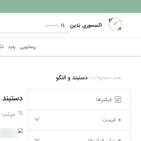
اکسسوری نِدین
رومانتویی
پابند
ان
دستبند و النگو
همه محصولات
/
دستبند و
فیلترها
مرتب س
قیمت
سایر فیلترها