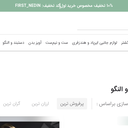
10%
تخفیف مخصوص خرید اول
کد تخفیف:
FIRST_NEDIN
گشتر
لوازم جانبی ایرپاد و هندزفری
ست و نیم‌ست
آویز بدن
دستبند و النگو
پیرسینگ
زنجیر بدن
 النگو
گوشواره
نمایش همه محصولات
ازی براساس :
پرفروش ترین
ارزان ترین
گران ترین