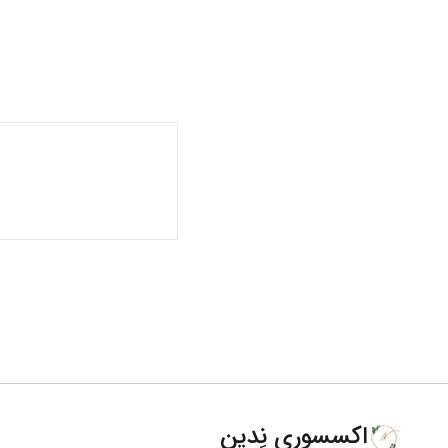
اکسسوری نِدین