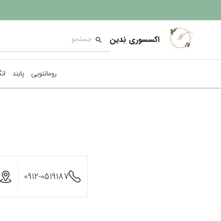
اکسسوری نِدین
رومانتویی
پابند
ان
0912-0519187