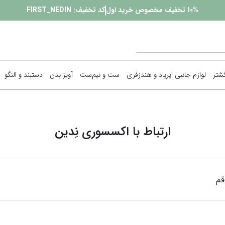
10%
تخفیف مخصوص خرید اول
کد تخفیف:
FIRST_NEDIN
گشتر
لوازم جانبی ایرپاد و هندزفری
ست و نیم‌ست
آویز بدن
دستبند و النگو
پیرسینگ
ارتباط با
اکسسوری نِدین
زنجیر بدن
گوشواره
نمایش همه محصولات
قم