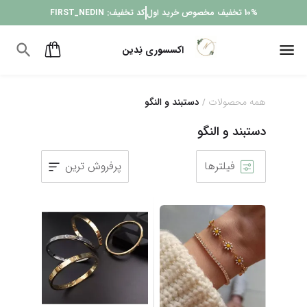
10%
تخفیف مخصوص خرید اول
کد تخفیف:
FIRST_NEDIN
اکسسوری نِدین
همه محصولات
دستبند و النگو
/
دستبند و النگو
فیلترها
پرفروش ترین