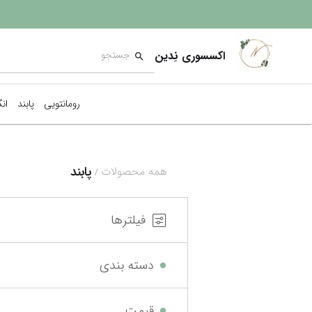
اکسسوری نِدین
رومانتویی
پابند
ان
پابند
همه محصولات
/
فیلترها
دسته بندی
قیمت