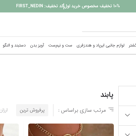
10%
تخفیف مخصوص خرید اول
کد تخفیف:
FIRST_NEDIN
گشتر
لوازم جانبی ایرپاد و هندزفری
ست و نیم‌ست
آویز بدن
دستبند و النگو
پیرسینگ
زنجیر بدن
پابند
گوشواره
نمایش همه محصولات
مرتب سازی براساس :
پرفروش ترین
ارزان