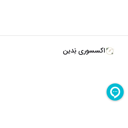
اکسسوری نِدین