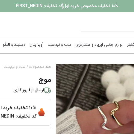
10%
تخفیف مخصوص خرید اول
کد تخفیف:
FIRST_NEDIN
گشتر
لوازم جانبی ایرپاد و هندزفری
ست و نیم‌ست
آویز بدن
دستبند و النگو
پیرسینگ
/
همه محصولات
ست و نیم‌ست
موج
زنجیر بدن
ارسال از
1
روز کاری
گوشواره
نمایش همه محصولات
10%
تخفیف خرید ا
کد تخفیف:
_NEDIN