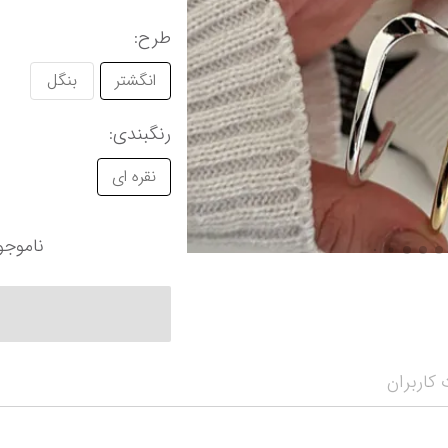
طرح
:
انگشتر
بنگل
رنگبندی
:
نقره ای
ناموجو
کاربران