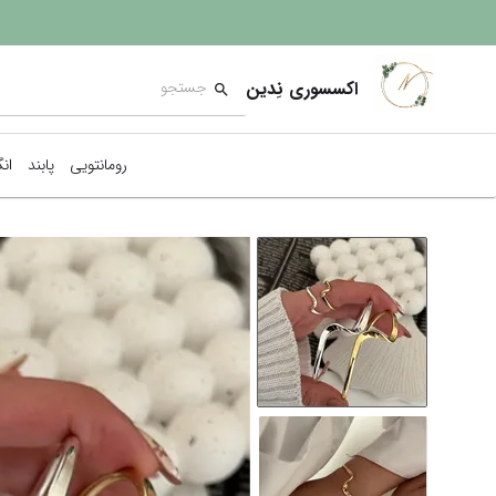
اکسسوری نِدین
رومانتویی
پابند
ان