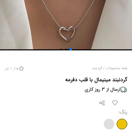
از
0
نفر
همه محصولات
/
گردنبند
0
گردنبند مینیمال با قلب دفرمه
ارسال از
3
روز کاری
رنگ
: