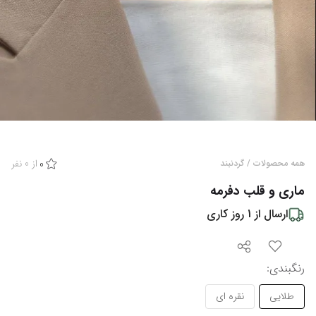
از
0
نفر
همه محصولات
/
گردنبند
0
ماری و قلب دفرمه
ارسال از
1
روز کاری
رنگبندی
:
طلایی
نقره ای