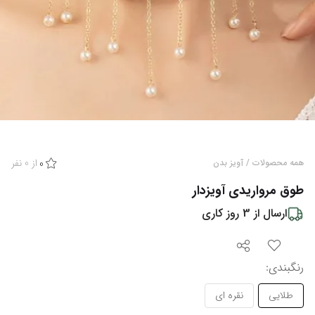
از
0
نفر
همه محصولات
/
آویز بدن
0
طوق مرواریدی آویزدار
ارسال از
3
روز کاری
رنگبندی
:
طلایی
نقره ای