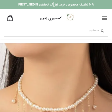
10%
تخفیف مخصوص خرید اول
کد تخفیف:
FIRST_NEDIN
اکسسوری نِدین