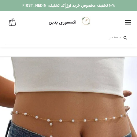
10%
تخفیف مخصوص خرید اول
کد تخفیف:
FIRST_NEDIN
اکسسوری نِدین