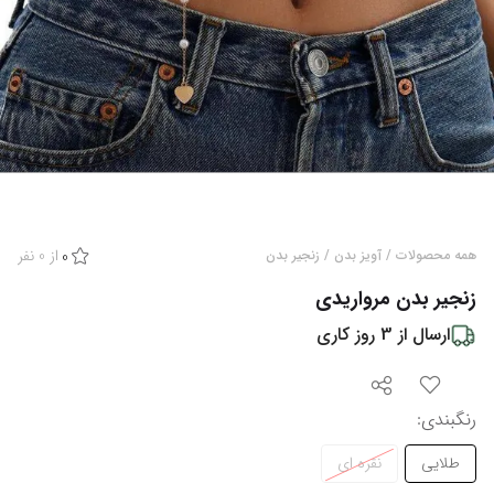
از
0
نفر
همه محصولات
/
آویز بدن
/
زنجیر بدن
0
زنجیر بدن مرواریدی
ارسال از
3
روز کاری
رنگبندی
:
طلایی
نقره ای