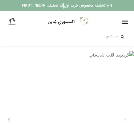
10%
تخفیف مخصوص خرید اول
کد تخفیف:
FIRST_NEDIN
اکسسوری نِدین