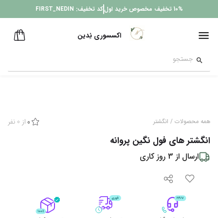
10%
تخفیف مخصوص خرید اول
کد تخفیف:
FIRST_NEDIN
اکسسوری نِدین
از
0
نفر
همه محصولات
/
انگشتر
0
انگشتر های فول نگین پروانه
ارسال از
3
روز کاری