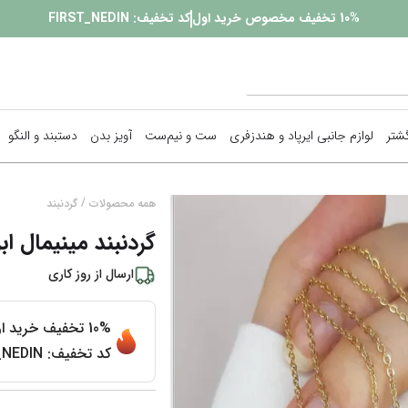
10%
تخفیف مخصوص خرید اول
کد تخفیف:
FIRST_NEDIN
گشتر
لوازم جانبی ایرپاد و هندزفری
ست و نیم‌ست
آویز بدن
دستبند و النگو
پیرسینگ
/
همه محصولات
گردنبند
گردنبند مینیمال ابر
زنجیر بدن
ارسال از
روز کاری
گوشواره
نمایش همه محصولات
10%
تخفیف خرید ا
کد تخفیف:
_NEDIN