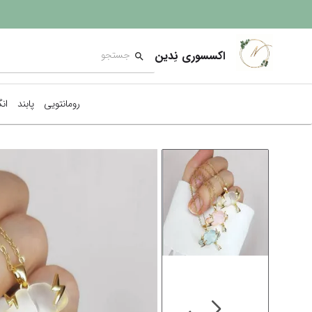
اکسسوری نِدین
رومانتویی
پابند
ان