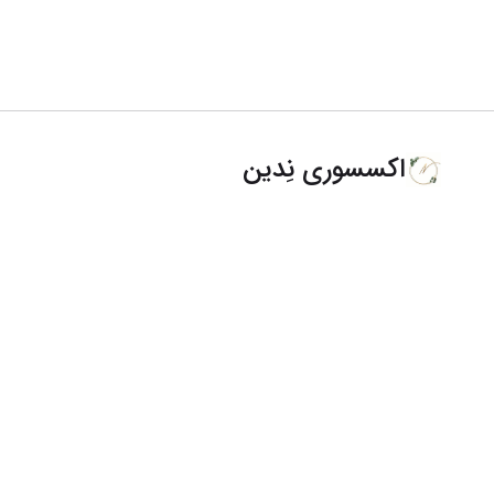
اکسسوری نِدین